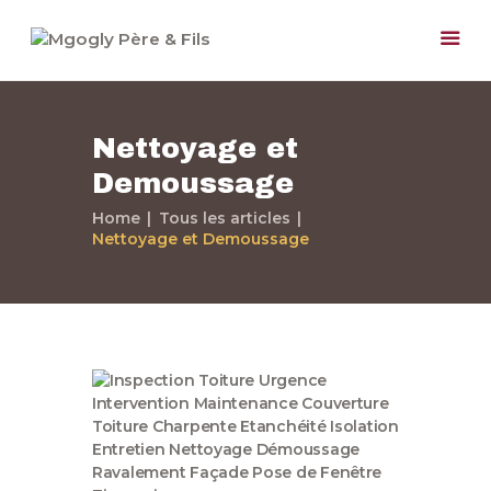
Nettoyage et
Demoussage
Home
Tous les articles
Accueil
Nettoyage et Demoussage
Paris et Région
Parisienne
Nos Services
Notre Société
Nos Travaux
Devis Gratuit
Contactez-nous