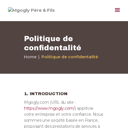
Politique de
confidentalité
Home
Politique de confidentalité
Accueil
Paris et Région
Parisienne
Nos Services
1. INTRODUCTION
Notre Société
Mgogly.com (URL du site :
Nos Travaux
https://www.mgogly.com/
) apprécie
Devis Gratuit
votre entreprise et votre confiance
. Nous
sommes une société basée en France,
Contactez-nous
proposant des prestations de services à