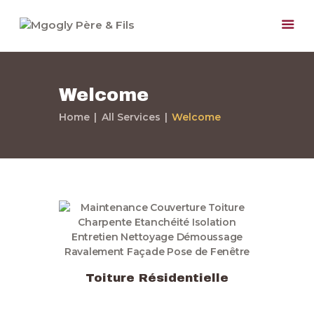
Welcome
Home
All Services
Welcome
Accueil
Paris et Région
Parisienne
Nos Services
Notre Société
Nos Travaux
Devis Gratuit
Toiture Résidentielle
Contactez-nous