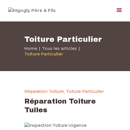
Toiture Particulier
Home
Tous les articles
Toiture Particulier
Accueil
Paris et Région
Parisienne
Nos Services
Réparation Toiture
,
Toiture Particulier
Notre Société
Réparation Toiture
Nos Travaux
Tuiles
Devis Gratuit
Contactez-nous