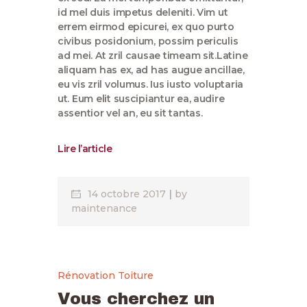
id mel duis impetus deleniti. Vim ut
errem eirmod epicurei, ex quo purto
civibus posidonium, possim periculis
ad mei. At zril causae timeam sit.Latine
aliquam has ex, ad has augue ancillae,
eu vis zril volumus. Ius iusto voluptaria
ut. Eum elit suscipiantur ea, audire
assentior vel an, eu sit tantas.
Lire l’article
14 octobre 2017
by
maintenance
Rénovation Toiture
Vous cherchez un