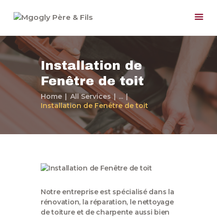
Installation de
Fenêtre de toit
Home
All Services
...
Accueil
Installation de Fenêtre de toit
Paris et Région
Parisienne
Nos Services
Notre Société
Nos Travaux
Devis Gratuit
Notre entreprise est spécialisé dans la
Contactez-nous
rénovation, la réparation, le nettoyage
de toiture et de charpente aussi bien