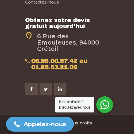
Contactez-nous
Obtenez votre devis
gratuit aujourd’hui
6 Rue des
Emouleuses, 94000
Créteil
06.98.00.97.42 ou
01.85.53.21.02
Appelez nous au
06 98 00 97 42
Besoin d'aide ?
Discutez avec nous
Mgogly.com
©
2026
. Tous droits
Appelez-nous
réservés